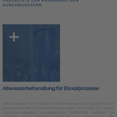
CHECKLISTE ZUR ERFASSUNG DER
AUSGANGSDATEN
+
Abwasserbehandlung für Eloxalprozesse
Das Abwasser aus heutigen Eloxalprozessen kann aufgrund der
gestiegenen behördlichen Anforderungen nicht mehr nur mittels
Gegenneutralisation (sauer/alkalisch) behandelt werden. Es
erfordert eine Teilstrombehandlung zur Einhaltung der