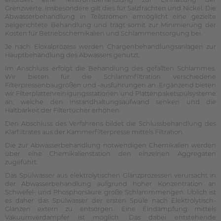
Grenzwerte. Insbesondere gilt dies für Salzfrachten und Nickel. Die
Abwasserbehandlung in Teilströmen ermöglicht eine gezielte
zielgerichtete Behandlung und trägt somit zur Minimierung der
Kosten für Betriebschemikalien und Schlammentsorgung bei.
Je nach Eloxalprozess werden Chargenbehandlungsanlagen zur
Hauptbehandlung des Abwassers genutzt.
Im Anschluss erfolgt die Behandlung des gefällten Schlammes.
Wir bieten für die Schlammfiltration verschiedene
Filterpressenbaugrößen und -ausführungen an. Ergänzend bieten
wir Filterplattenreinigungsstationen und Plattenpaketspülsysteme
an, welche den Instandhaltungsaufwand senken und die
Haltbarkeit der Filtertücher erhöhen.
Den Abschluss des Verfahrens bildet die Schlussbehandlung des
Klarfiltrates aus der Kammerfilterpresse mittels Filtration.
Die zur Abwasserbehandlung notwendigen Chemikalien werden
über eine Chemikalienstation den einzelnen Aggregaten
zugeführt.
Das Spülwasser aus elektrolytischen Glänzprozessen verursacht in
der Abwasserbehandlung aufgrund hoher Konzentration an
Schwefel- und Phosphorsäure große Schlammmengen. Üblich ist
es daher das Spülwasser der ersten Spüle nach Elektrolytisch-
Glänzen extern zu entsorgen. Eine Eindampfung mittels
Vakuumverdampfer ist möglich. Das dabei entstehende