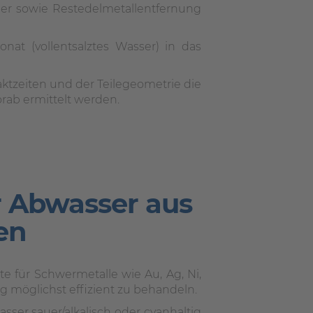
lber sowie Restedelmetallentfernung
t (vollentsalztes Wasser) in das
ktzeiten und der Teilegeometrie die
rab ermittelt werden.
 Abwasser aus
en
e für Schwermetalle wie Au, Ag, Ni,
 möglichst effizient zu behandeln.
asser sauer/alkalisch oder cyanhaltig