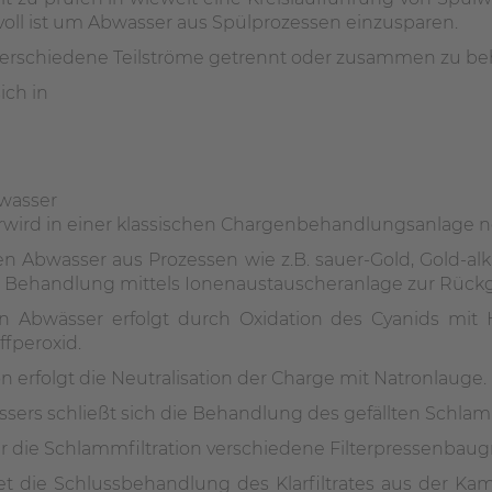
voll ist um Abwasser aus Spülprozessen einzusparen.
l, verschiedene Teilströme getrennt oder zusammen zu b
ich in
bwasser
wird in einer klassischen Chargenbehandlungsanlage neu
Abwasser aus Prozessen wie z.B. sauer-Gold, Gold-alkalis
r Behandlung mittels Ionenaustauscheranlage zur Rückg
 Abwässer erfolgt durch Oxidation des Cyanids mit Hi
fperoxid.
n erfolgt die Neutralisation der Charge mit Natronlauge.
ers schließt sich die Behandlung des gefällten Schla
ür die Schlammfiltration verschiedene Filterpressenba
et die Schlussbehandlung des Klarfiltrates aus der Ka