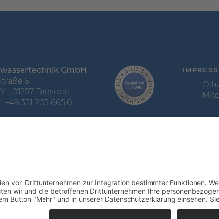
Abwassertechnik GmbH
IMPRES
Straße 6
Offi
 - 01257 Dresden
Mitg
 +49 351 205 665 0