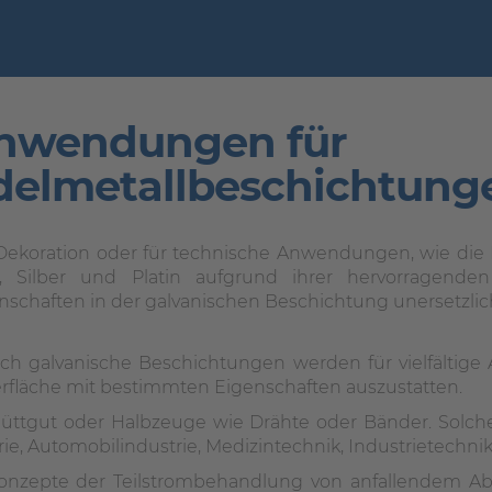
nwendungen für
delmetallbeschichtung
Dekoration oder für technische Anwendungen, wie die E
, Silber und Platin aufgrund ihrer hervorragende
nschaften in der galvanischen Beschichtung unersetzlic
h galvanische Beschichtungen werden für vielfältige
erfläche mit bestimmten Eigenschaften auszustatten.
hüttgut oder Halbzeuge wie Drähte oder Bänder. Solch
e, Automobilindustrie, Medizintechnik, Industrietechni
onzepte der Teilstrombehandlung von anfallendem Abwa