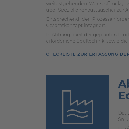
weitestgehenden Wertstoffrückgewin
über Spezialionenaustauscher zur
Entsprechend der Prozessanforde
Gesamtkonzept integriert.
In Abhängigkeit der geplanten Prod
erforderliche Spültechnik, sowie d
CHECKLISTE ZUR ERFASSUNG DE
A
E
Das 
Sn u
Es g