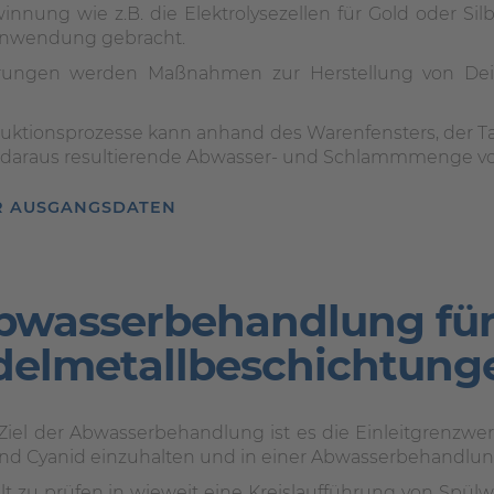
nung wie z.B. die Elektrolysezellen für Gold oder Si
 Anwendung gebracht.
rungen werden Maßnahmen zur Herstellung von Deiona
uktionsprozesse kann anhand des Warenfensters, der Ta
ie daraus resultierende Abwasser- und Schlammmenge vo
R AUSGANGSDATEN
bwasserbehandlung für
delmetallbeschichtung
Ziel der Abwasserbehandlung ist es die Einleitgrenzwert
nd Cyanid einzuhalten und in einer Abwasserbehandlung
ilt zu prüfen in wieweit eine Kreislaufführung von Spülw