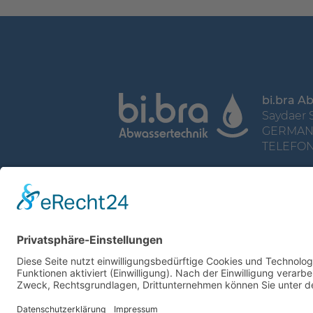
bi.bra 
Saydaer 
GERMANY
TELEFON: