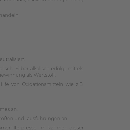
ehandeln.
tralisiert.
ch, Silber-alkalisch erfolgt mittels
ewinnung als Wertstoff.
lfe von Oxidationsmitteln wie z.B.
mmes an.
ugrößen und -ausführungen an.
mmerfilterpresse. Im Rahmen dieser